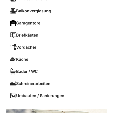
Balkonverglasung
Garagentore
Briefkästen
Vordächer
Küche
Bäder / WC
Schreinerarbeiten
Umbauten / Sanierungen