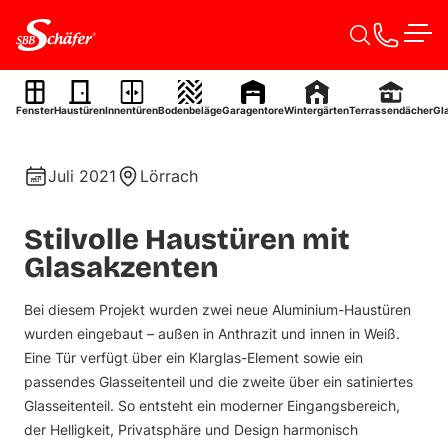
Zum Inhalt springen
Men
Aluminium-Haustüren
Fenster
Haustüren
Innentüren
Bodenbeläge
Garagentore
Wintergärten
Terrassendächer
Gl
Ref. 0033
Juli 2021
Lörrach
Stilvolle Haustüren mit
Glasakzenten
Bei diesem Projekt wurden zwei neue Aluminium-Haustüren
wurden eingebaut – außen in Anthrazit und innen in Weiß.
Eine Tür verfügt über ein Klarglas-Element sowie ein
passendes Glasseitenteil und die zweite über ein satiniertes
Glasseitenteil. So entsteht ein moderner Eingangsbereich,
der Helligkeit, Privatsphäre und Design harmonisch