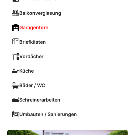
Balkonverglasung
Garagentore
Briefkästen
Vordächer
Küche
Bäder / WC
Schreinerarbeiten
Umbauten / Sanierungen