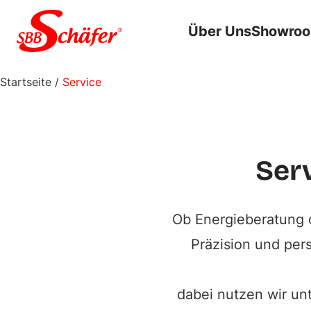
Zum Inhalt springen
Über Uns
Showro
Modernisi
Startseite
/
Service
Ser
Ob Energieberatung od
Präzision und per
dabei nutzen wir u