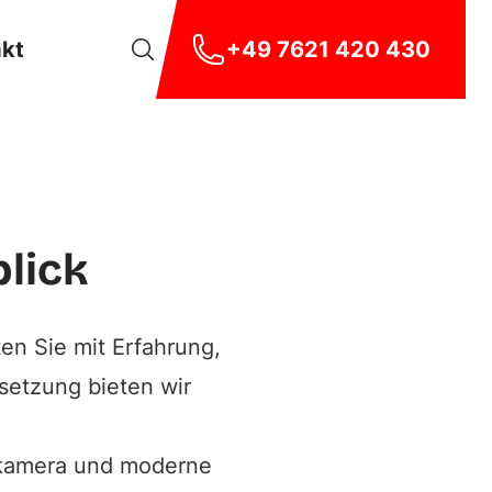
e
akt
+49 7621 420 430
erarbeiten
lick
ten Sie mit Erfahrung,
setzung bieten wir
dkamera und moderne