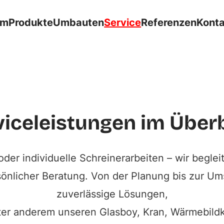
Unser Service für Si
om
Produkte
Umbauten
Service
Referenzen
Kont
erung, Energieberatung & individuelle Schrein
Serviceanfrage starten
viceleistungen im Überb
er individuelle Schreinerarbeiten – wir beglei
sönlicher Beratung. Von der Planung bis zur Um
zuverlässige Lösungen,
nter anderem unseren Glasboy, Kran, Wärmebil