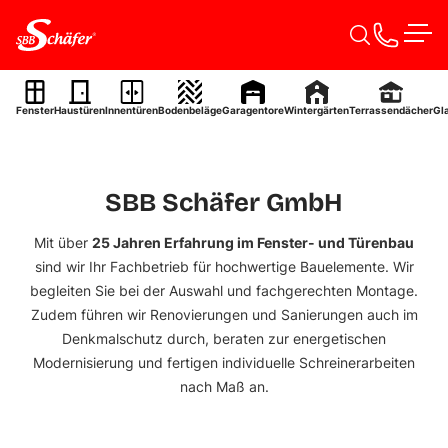
Zum Inhalt springen
Maßgeschneiderte
Men
Lösungen für Ihr
Zuhause
Fenster
Haustüren
Innentüren
Bodenbeläge
Garagentore
Wintergärten
Terrassendächer
Gl
Fenster Türen Bauelemente – alles aus einer Hand
SBB Schäfer GmbH
Projektanfrage starten
Mit über
25 Jahren Erfahrung im Fenster- und Türenbau
sind wir Ihr Fachbetrieb für
hochwertige
Bauelemente
. Wir
begleiten Sie bei der Auswahl und fachgerechten Montage.
Zudem führen wir Renovierungen und
Sanierungen
auch im
Denkmalschutz durch, beraten zur
energetischen
Modernisierung
und fertigen individuelle
Schreinerarbeiten
nach Maß an.