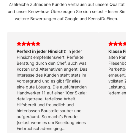
Zahlreiche zufriedene Kunden vertrauen auf unsere Qualität
und unser Know-how.
Überzeugen Sie sich selbst – lesen Sie
weitere Bewertungen auf
Google
und
KennstDuEinen
.
Perfekt in jeder Hinsicht
: In jeder
Klasse Firm
Hinsicht empfehlenswert. Perfekte
alten Parke
Beratung durch den Chef, auch was
Fliesenbode
Kosten und Alternativen angeht: Das
Parkettbode
Interesse des Kunden steht stets im
erneuert. Ha
Vordergrund und es gibt für alles
vollsten Zufr
eine gute Lösung. Die ausführenden
Leistung. Ic
Handwerker 11 auf einer 10er Skala:
jedem empfe
detailgetreue, tadellose Arbeit.
Hilfsbereit und freundlich und
hinterlassen Baustelle sauber und
aufgeräumt. So macht’s Freude
(selbst wenn es um Beseitung eines
Einbruchschadens ging…