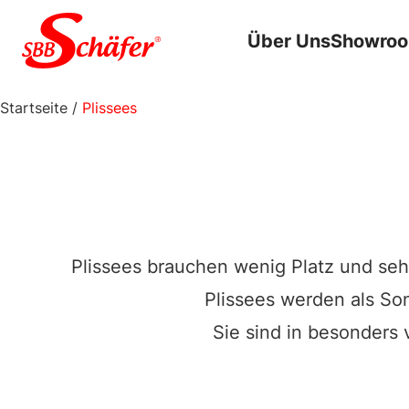
Zum Inhalt springen
Über Uns
Showro
Startseite
/
Plissees
Plissees brauchen wenig Platz und seh
Plissees werden als So
Sie sind in besonders v