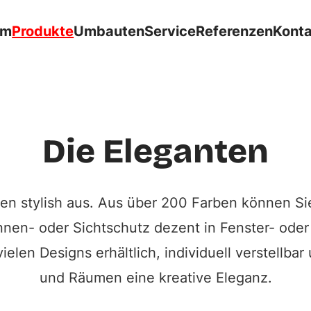
Plissees
Plissees –
om
Produkte
Umbauten
Service
Referenzen
Kont
ästhetisch und
schnell montiert.
Projektanfrage starten
Die Eleganten
en stylish aus. Aus über 200 Farben können S
nnen- oder Sichtschutz dezent in Fenster- ode
ielen Designs erhältlich, individuell verstellba
und Räumen eine kreative Eleganz.