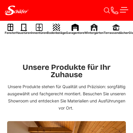
Zum Inhalt springen
Vielfältige Auswahl für
Men
individuelle
Wohnlösungen
Fenster
Haustüren
Innentüren
Bodenbeläge
Garagentore
Wintergärten
Terrassendächer
Gl
Entdecken Sie passende Lösungen für jeden Wohnstil
Projektanfrage starten
Unsere Produkte für Ihr
Zuhause
Unsere Produkte stehen für Qualität und Präzision: sorgfältig
ausgewählt und fachgerecht montiert.
Besuchen Sie unseren
Showroom
und entdecken Sie Materialien und Ausführungen
vor Ort.