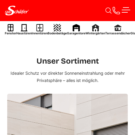
Zum Inhalt springen
Verschattung
Men
Sonnenschutz mit
System – Lösungen für
Fenster
Haustüren
Innentüren
Bodenbeläge
Garagentore
Wintergärten
Terrassendächer
Gl
jeden Bedarf.
Projektanfrage starten
Unser Sortiment
Idealer Schutz vor direkter Sonneneinstrahlung oder mehr
Privatsphäre – alles ist möglich.