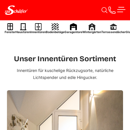
Zum Inhalt springen
Innentüren
Men
Innentüren nach Maß –
für mehr Stil und
Fenster
Haustüren
Innentüren
Bodenbeläge
Garagentore
Wintergärten
Terrassendächer
Gl
Wohnkomfort.
Projektanfrage starten
Unser Innentüren Sortiment
Innentüren für kuschelige Rückzugsorte, natürliche
Lichtspender und edle Hingucker.