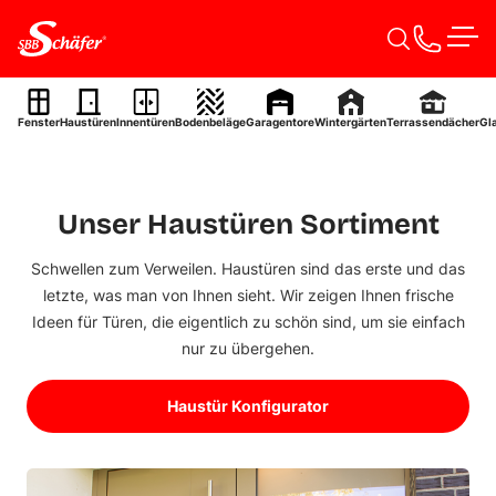
Zum Inhalt springen
Haustüren
Men
Haustüren
mit Charakter – sicher,
individuell,
Fenster
Haustüren
Innentüren
Bodenbeläge
Garagentore
Wintergärten
Terrassendächer
Gl
langlebig.
Projektanfrage starten
Unser Haustüren Sortiment
Schwellen zum Verweilen. Haustüren sind das erste und das
letzte, was man von Ihnen sieht. Wir zeigen Ihnen frische
Ideen für Türen, die eigentlich zu schön sind, um sie einfach
nur zu übergehen.
Haustür Konfigurator