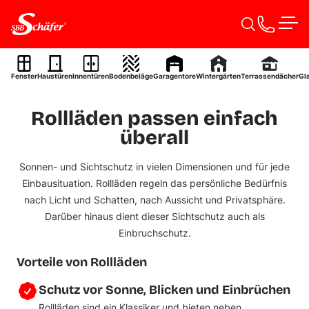
Zum Inhalt springen
Men
Rollläden
Rollläden – unkompliziert & sicher.
Fenster
Haustüren
Innentüren
Bodenbeläge
Garagentore
Wintergärten
Terrassendächer
Gl
Rollläden passen einfach
Projektanfrage starten
überall
Sonnen- und Sichtschutz in vielen Dimensionen und für jede
Einbausituation.
Rollläden regeln das persönliche Bedürfnis
nach Licht und Schatten, nach Aussicht und Privatsphäre.
Darüber hinaus dient dieser Sichtschutz auch als
Einbruchschutz.
Vorteile von Rollläden
Schutz vor Sonne, Blicken und Einbrüchen
Rollläden sind ein Klassiker und bieten neben