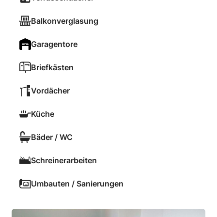
Balkonverglasung
Garagentore
Briefkästen
Vordächer
Küche
Bäder / WC
Schreinerarbeiten
Umbauten / Sanierungen