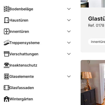
Bodenbeläge
Glast
Haustüren
Ref. 0178
Innentüren
Innentür
Treppensysteme
Verschattungen
Insektenschutz
Glaselemente
Glasfassaden
Wintergärten