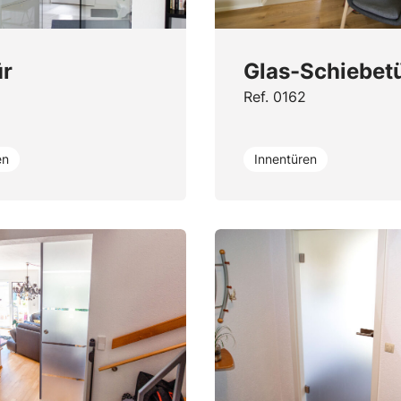
ür
Glas-Schiebet
Ref. 0162
en
Innentüren