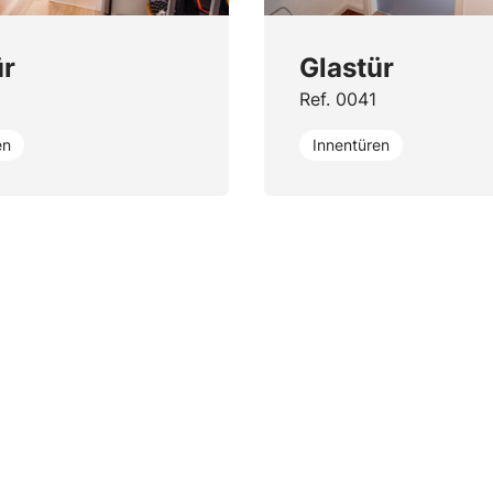
ür
Glastür
Ref. 0041
en
Innentüren