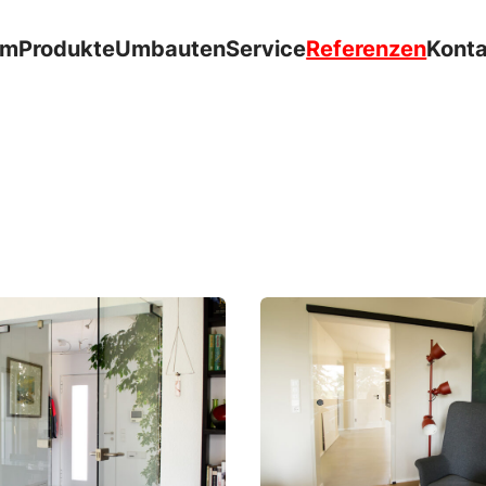
om
Produkte
Umbauten
Service
Referenzen
Kont