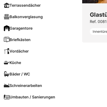
Terrassendächer
Glast
Balkonverglasung
Ref. 0081
Garagentore
Innentür
Briefkästen
Vordächer
Küche
Bäder / WC
Schreinerarbeiten
Umbauten / Sanierungen