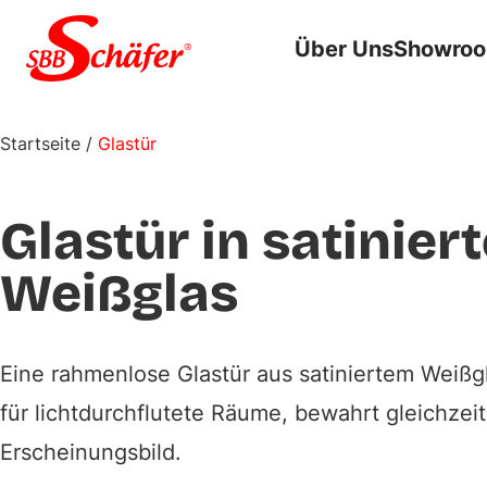
Zum Inhalt springen
Über Uns
Showro
Startseite
/
Glastür
Glastür in satinier
Weißglas
Eine rahmenlose Glastür aus satiniertem Weißgl
für lichtdurchflutete Räume, bewahrt gleichzei
Erscheinungsbild.