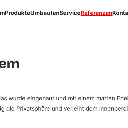
om
Produkte
Umbauten
Service
Referenzen
Kont
Glastür
Ref. 0041
tem
as wurde eingebaut und mit einem matten Edelst
tig die Privatsphäre und verleiht dem Innenber