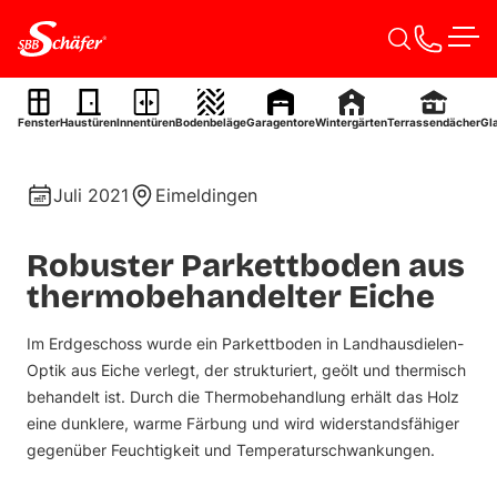
Zum Inhalt springen
Men
Parkettboden
Fenster
Haustüren
Innentüren
Bodenbeläge
Garagentore
Wintergärten
Terrassendächer
Gl
Ref. 0029
Juli 2021
Eimeldingen
Robuster Parkettboden aus
thermobehandelter Eiche
Im Erdgeschoss wurde ein Parkettboden in Landhausdielen-
Optik aus Eiche verlegt, der strukturiert, geölt und thermisch
behandelt ist. Durch die Thermobehandlung erhält das Holz
eine dunklere, warme Färbung und wird widerstandsfähiger
gegenüber Feuchtigkeit und Temperaturschwankungen.