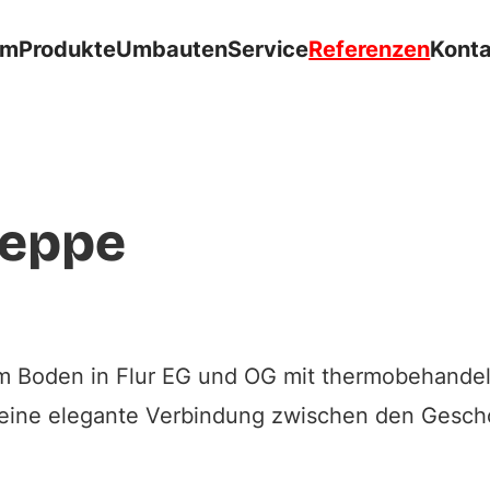
om
Produkte
Umbauten
Service
Referenzen
Kont
Treppe aus Parkett
Ref. 0039
reppe
 Boden in Flur EG und OG mit thermobehandelt
eine elegante Verbindung zwischen den Geschos