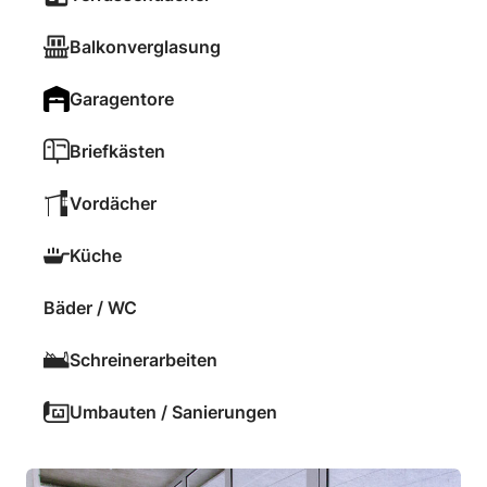
Balkonverglasung
Garagentore
Briefkästen
Vordächer
Küche
Bäder / WC
Schreinerarbeiten
Umbauten / Sanierungen