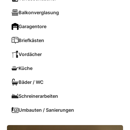
Balkonverglasung
Garagentore
Briefkästen
Vordächer
Küche
Bäder / WC
Schreinerarbeiten
Umbauten / Sanierungen