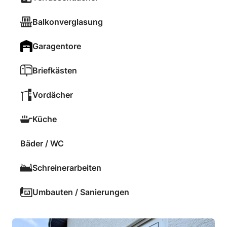
Balkonverglasung
Garagentore
Briefkästen
Vordächer
Küche
Bäder / WC
Schreinerarbeiten
Umbauten / Sanierungen