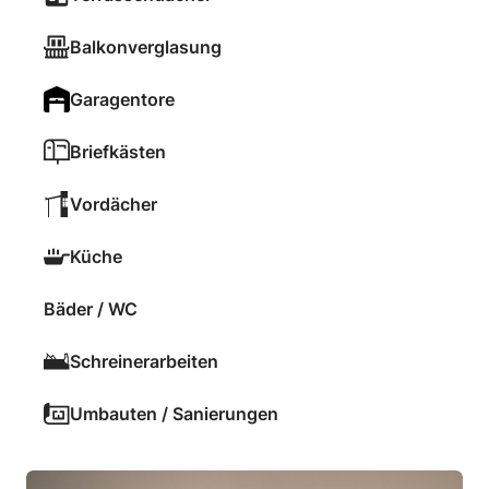
Balkonverglasung
Garagentore
Briefkästen
Vordächer
Küche
Bäder / WC
Schreinerarbeiten
Umbauten / Sanierungen