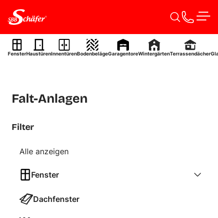
Zum Inhalt springen
Men
Fenster
Haustüren
Innentüren
Bodenbeläge
Garagentore
Wintergärten
Terrassendächer
Gl
Falt-Anlagen
Filter
Alle anzeigen
Fenster
Dachfenster