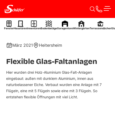
Zum Inhalt springen
Men
Falt-Anlage
Fenster
Haustüren
Innentüren
Bodenbeläge
Garagentore
Wintergärten
Terrassendächer
Gl
Ref. 0015
März 2021
Heitersheim
Flexible Glas-Faltanlagen
Hier wurden drei Holz-Aluminium Glas-Falt-Anlagen
eingebaut: außen mit dunklem Aluminium, innen aus
naturbelassener Eiche. Verbaut wurden eine Anlage mit 7
Flügeln, eine mit 5 Flügeln sowie eine mit 3 Flügeln. So
entstehen flexible Öffnungen mit viel Licht.