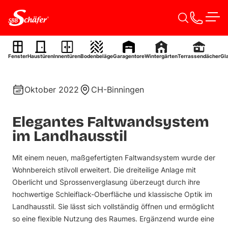
Zum Inhalt springen
Men
Faltwandsystem
Fenster
Haustüren
Innentüren
Bodenbeläge
Garagentore
Wintergärten
Terrassendächer
Gl
Ref. 0098
Oktober 2022
CH-Binningen
Elegantes Faltwandsystem
im Landhausstil
Mit einem neuen, maßgefertigten Faltwandsystem wurde der
Wohnbereich stilvoll erweitert. Die dreiteilige Anlage mit
Oberlicht und Sprossenverglasung überzeugt durch ihre
hochwertige Schleiflack-Oberfläche und klassische Optik im
Landhausstil. Sie lässt sich vollständig öffnen und ermöglicht
so eine flexible Nutzung des Raumes. Ergänzend wurde eine