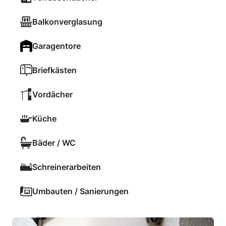
Balkonverglasung
Garagentore
Briefkästen
Vordächer
Küche
Bäder / WC
Schreinerarbeiten
Umbauten / Sanierungen