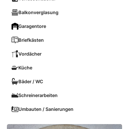
Balkonverglasung
Garagentore
Briefkästen
Vordächer
Küche
Bäder / WC
Schreinerarbeiten
Umbauten / Sanierungen