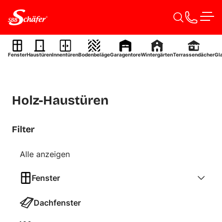
Zum Inhalt springen
Men
Fenster
Haustüren
Innentüren
Bodenbeläge
Garagentore
Wintergärten
Terrassendächer
Gl
Holz-Haustüren
Filter
Alle anzeigen
Fenster
Dachfenster