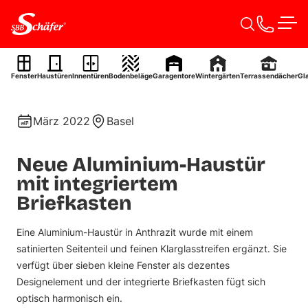
Zum Inhalt springen
Men
Aluminium-Haustür
Fenster
Haustüren
Innentüren
Bodenbeläge
Garagentore
Wintergärten
Terrassendächer
Gl
Ref. 0042
März 2022
Basel
Neue Aluminium-Haustür
mit integriertem
Briefkasten
Eine Aluminium-Haustür in Anthrazit wurde mit einem
satinierten Seitenteil und feinen Klarglasstreifen ergänzt. Sie
verfügt über sieben kleine Fenster als dezentes
Designelement und der integrierte Briefkasten fügt sich
optisch harmonisch ein.