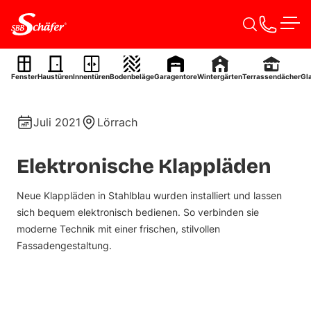
Zum Inhalt springen
Men
Klappläden
Fenster
Haustüren
Innentüren
Bodenbeläge
Garagentore
Wintergärten
Terrassendächer
Gl
Ref. 0034
Juli 2021
Lörrach
Elektronische Klappläden
Neue Klappläden in Stahlblau wurden installiert und lassen
sich bequem elektronisch bedienen. So verbinden sie
moderne Technik mit einer frischen, stilvollen
Fassadengestaltung.