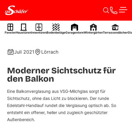
Zum Inhalt springen
Men
Balkonverglasung
Fenster
Haustüren
Innentüren
Bodenbeläge
Garagentore
Wintergärten
Terrassendächer
Gl
Ref. 0030
Juli 2021
Lörrach
Moderner Sichtschutz für
den Balkon
Eine Balkonverglasung aus VSG-Milchglas sorgt für
Sichtschutz, ohne das Licht zu blockieren. Der runde
Edelstahl-Handlauf rundet die Verglasung optisch ab. So
entsteht ein offener, heller und zugleich geschützter
Außenbereich.