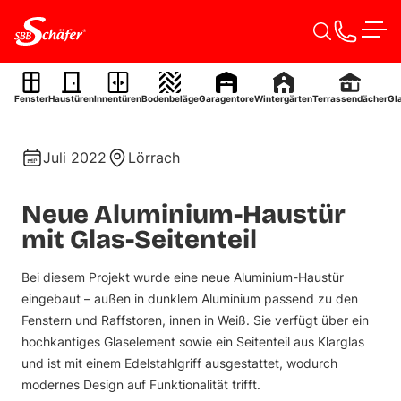
Zum Inhalt springen
Men
Aluminium-Haustür
Fenster
Haustüren
Innentüren
Bodenbeläge
Garagentore
Wintergärten
Terrassendächer
Gl
Ref. 0073
Juli 2022
Lörrach
Neue Aluminium-Haustür
mit Glas-Seitenteil
Bei diesem Projekt wurde eine neue Aluminium-Haustür
eingebaut – außen in dunklem Aluminium passend zu den
Fenstern und Raffstoren, innen in Weiß. Sie verfügt über ein
hochkantiges Glaselement sowie ein Seitenteil aus Klarglas
und ist mit einem Edelstahlgriff ausgestattet, wodurch
modernes Design auf Funktionalität trifft.