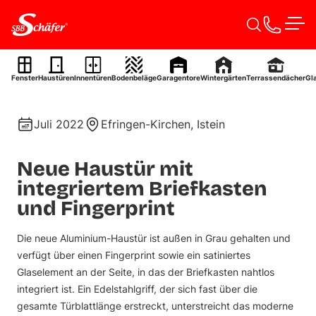
Zum Inhalt springen
Men
Aluminium-Haustür
Fenster
Haustüren
Innentüren
Bodenbeläge
Garagentore
Wintergärten
Terrassendächer
Gl
Ref. 0067
Juli 2022
Efringen-Kirchen, Istein
Neue Haustür mit
integriertem Briefkasten
und Fingerprint
Die neue Aluminium-Haustür ist außen in Grau gehalten und
verfügt über einen Fingerprint sowie ein satiniertes
Glaselement an der Seite, in das der Briefkasten nahtlos
integriert ist. Ein Edelstahlgriff, der sich fast über die
gesamte Türblattlänge erstreckt, unterstreicht das moderne