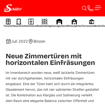
Zum Inhalt springen
Men
Zimmertüren
Fenster
Haustüren
Innentüren
Bodenbeläge
Garagentore
Wintergärten
Terrassendächer
Gl
Ref. 0079
Juli 2022
Binzen
Neue Zimmertüren mit
horizontalen Einfräsungen
Im Innenbereich wurden neue, weiß lackierte Zimmertüren
mit vier durchgehenden, horizontalen Einfräsungen
eingebaut. Eine der Türen hebt sich durch ein integriertes
Glaselement hervor, das mit vier satinierten Streifen gestaltet
ist. Die Kombination aus Klarglas und Satinierung verleiht
dem Raum eine elegante Balance zwischen Offenheit und