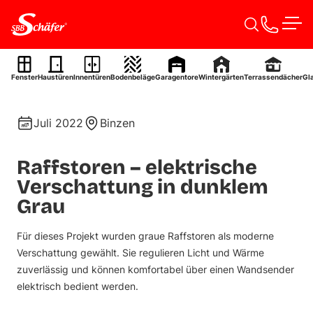
Zum Inhalt springen
Men
Raffstoren
Fenster
Haustüren
Innentüren
Bodenbeläge
Garagentore
Wintergärten
Terrassendächer
Gl
Ref. 0080
Juli 2022
Binzen
Raffstoren – elektrische
Verschattung in dunklem
Grau
Für dieses Projekt wurden graue Raffstoren als moderne
Verschattung gewählt. Sie regulieren Licht und Wärme
zuverlässig und können komfortabel über einen Wandsender
elektrisch bedient werden.