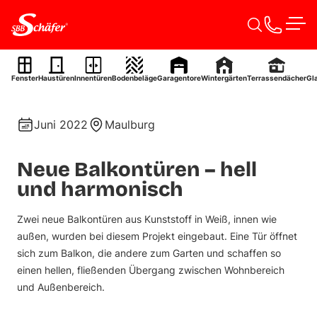
Zum Inhalt springen
Men
Balkontüren
Fenster
Haustüren
Innentüren
Bodenbeläge
Garagentore
Wintergärten
Terrassendächer
Gl
Ref. 0063
Juni 2022
Maulburg
Neue Balkontüren – hell
und harmonisch
Zwei neue Balkontüren aus Kunststoff in Weiß, innen wie
außen, wurden bei diesem Projekt eingebaut. Eine Tür öffnet
sich zum Balkon, die andere zum Garten und schaffen so
einen hellen, fließenden Übergang zwischen Wohnbereich
und Außenbereich.