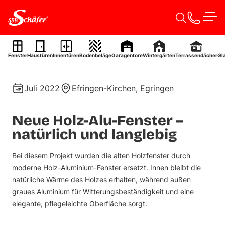
Zum Inhalt springen
Men
Holz-Aluminium-Fenster
Fenster
Haustüren
Innentüren
Bodenbeläge
Garagentore
Wintergärten
Terrassendächer
Gl
Ref. 0087
Juli 2022
Efringen-Kirchen, Egringen
Neue Holz-Alu-Fenster –
natürlich und langlebig
Bei diesem Projekt wurden die alten Holzfenster durch
moderne Holz-Aluminium-Fenster ersetzt. Innen bleibt die
natürliche Wärme des Holzes erhalten, während außen
graues Aluminium für Witterungsbeständigkeit und eine
elegante, pflegeleichte Oberfläche sorgt.