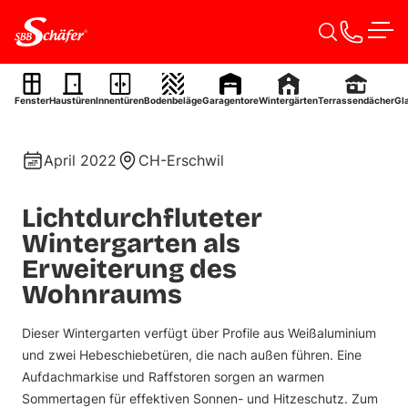
Zum Inhalt springen
Men
Wintergarten
Fenster
Haustüren
Innentüren
Bodenbeläge
Garagentore
Wintergärten
Terrassendächer
Gl
Ref. 0049
April 2022
CH-Erschwil
Lichtdurchfluteter
Wintergarten als
Erweiterung des
Wohnraums
Dieser Wintergarten verfügt über Profile aus Weißaluminium
und zwei Hebeschiebetüren, die nach außen führen. Eine
Aufdachmarkise und Raffstoren sorgen an warmen
Sommertagen für effektiven Sonnen- und Hitzeschutz. Zum