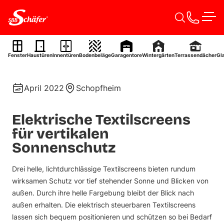
Zum Inhalt springen
Men
Textilscreens
Fenster
Haustüren
Innentüren
Bodenbeläge
Garagentore
Wintergärten
Terrassendächer
Gl
Ref. 0045
April 2022
Schopfheim
Elektrische Textilscreens
für vertikalen
Sonnenschutz
Drei helle, lichtdurchlässige Textilscreens bieten rundum
wirksamen Schutz vor tief stehender Sonne und Blicken von
außen. Durch ihre helle Fargebung bleibt der Blick nach
außen erhalten. Die elektrisch steuerbaren Textilscreens
lassen sich bequem positionieren und schützen so bei Bedarf