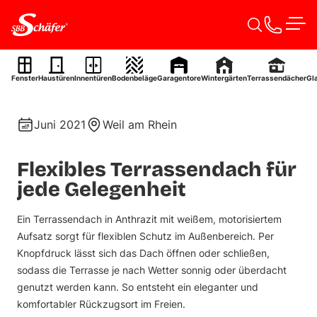
Zum Inhalt springen
Men
Terrassendach
Fenster
Haustüren
Innentüren
Bodenbeläge
Garagentore
Wintergärten
Terrassendächer
Gl
Ref. 0023
Juni 2021
Weil am Rhein
Flexibles Terrassendach für
jede Gelegenheit
Ein Terrassendach in Anthrazit mit weißem, motorisiertem
Aufsatz sorgt für flexiblen Schutz im Außenbereich. Per
Knopfdruck lässt sich das Dach öffnen oder schließen,
sodass die Terrasse je nach Wetter sonnig oder überdacht
genutzt werden kann. So entsteht ein eleganter und
komfortabler Rückzugsort im Freien.