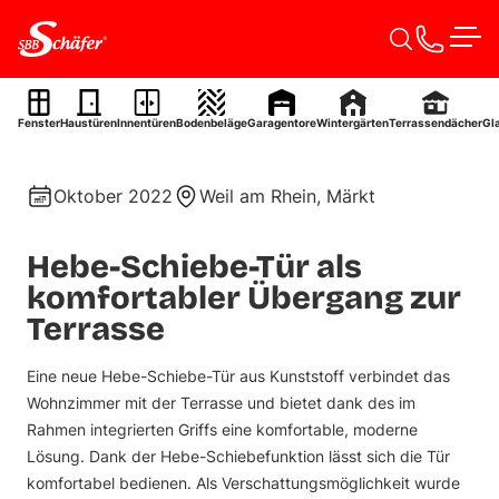
Zum Inhalt springen
Men
Hebe-Schiebe-Tür
Fenster
Haustüren
Innentüren
Bodenbeläge
Garagentore
Wintergärten
Terrassendächer
Gl
Ref. 0096
Oktober 2022
Weil am Rhein, Märkt
Hebe-Schiebe-Tür als
komfortabler Übergang zur
Terrasse
Eine neue Hebe-Schiebe-Tür aus Kunststoff verbindet das
Wohnzimmer mit der Terrasse und bietet dank des im
Rahmen integrierten Griffs eine komfortable, moderne
Lösung. Dank der Hebe-Schiebefunktion lässt sich die Tür
komfortabel bedienen. Als Verschattungsmöglichkeit wurde